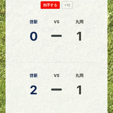
拍手する
+10
啓新
VS
丸岡
0
1
啓新
VS
丸岡
2
1