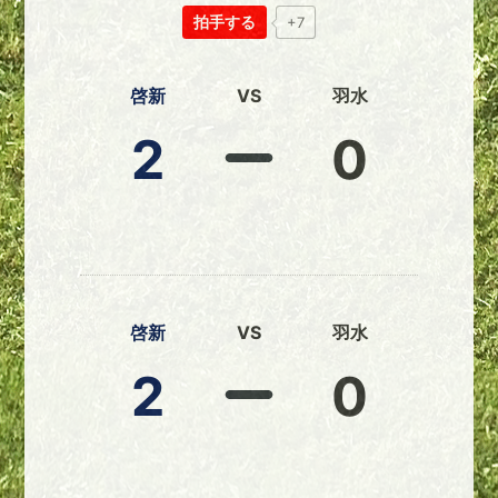
拍手する
+7
啓新
VS
羽水
2
0
啓新
VS
羽水
2
0