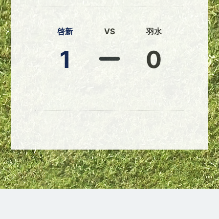
啓新
VS
羽水
1
0