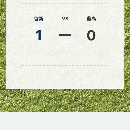
啓新
VS
藤島
1
0