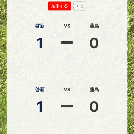
拍手する
+13
啓新
VS
藤島
1
0
啓新
VS
藤島
1
0