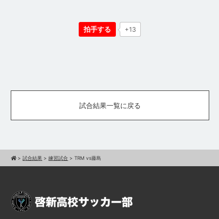
拍手する
+13
試合結果一覧に戻る
>
試合結果
>
練習試合
>
TRM vs藤島