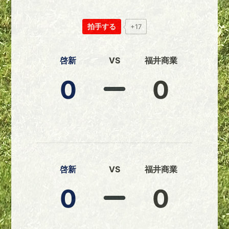
拍手する
+17
啓新
VS
福井商業
0
0
啓新
VS
福井商業
0
0