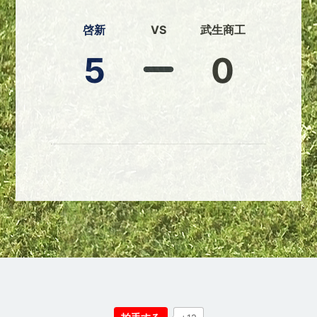
啓新
VS
武生商工
5
0