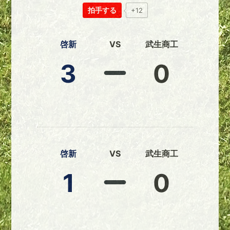
拍手する
+12
啓新
VS
武生商工
3
0
啓新
VS
武生商工
1
0