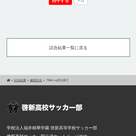
拍手する
+12
試合結果一覧に戻る
>
試合結果
>
練習試合
>
TRM vs武生商工
学校法人福井精華学園 啓新高等学校サッカー部